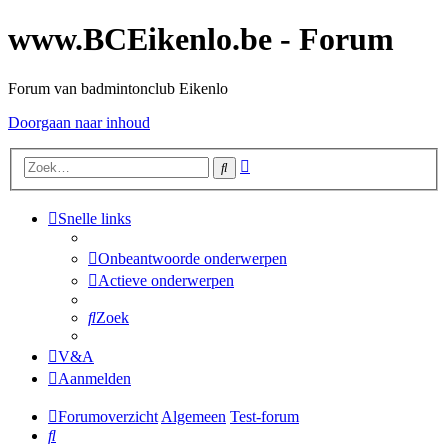
www.BCEikenlo.be - Forum
Forum van badmintonclub Eikenlo
Doorgaan naar inhoud
Uitgebreid
Zoek
zoeken
Snelle links
Onbeantwoorde onderwerpen
Actieve onderwerpen
Zoek
V&A
Aanmelden
Forumoverzicht
Algemeen
Test-forum
Zoek