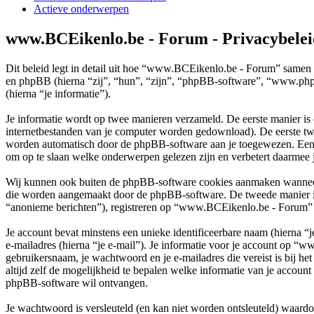
Actieve onderwerpen
www.BCEikenlo.be - Forum - Privacybelei
Dit beleid legt in detail uit hoe “www.BCEikenlo.be - Forum” samen
en phpBB (hierna “zij”, “hun”, “zijn”, “phpBB-software”, “www.php
(hierna “je informatie”).
Je informatie wordt op twee manieren verzameld. De eerste manier is
internetbestanden van je computer worden gedownload). De eerste tw
worden automatisch door de phpBB-software aan je toegewezen. Ee
om op te slaan welke onderwerpen gelezen zijn en verbetert daarmee j
Wij kunnen ook buiten de phpBB-software cookies aanmaken wanneer 
die worden aangemaakt door de phpBB-software. De tweede manier is wa
“anonieme berichten”), registreren op “www.BCEikenlo.be - Forum” (hie
Je account bevat minstens een unieke identificeerbare naam (hierna 
e-mailadres (hierna “je e-mail”). Je informatie voor je account op “w
gebruikersnaam, je wachtwoord en je e-mailadres die vereist is bij h
altijd zelf de mogelijkheid te bepalen welke informatie van je accou
phpBB-software wil ontvangen.
Je wachtwoord is versleuteld (en kan niet worden ontsleuteld) waardoo