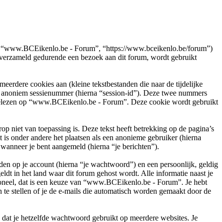
e”, “www.BCEikenlo.be - Forum”, “https://www.bceikenlo.be/forum”)
erzameld gedurende een bezoek aan dit forum, wordt gebruikt
rdere cookies aan (kleine tekstbestanden die naar de tijdelijke
en anoniem sessienummer (hierna “session-id”). Deze twee nummers
elezen op “www.BCEikenlo.be - Forum”. Deze cookie wordt gebruikt
iet van toepassing is. Deze tekst heeft betrekking op de pagina’s
is onder andere het plaatsen als een anonieme gebruiker (hierna
 wanneer je bent aangemeld (hierna “je berichten”).
en op je account (hierna “je wachtwoord”) en een persoonlijk, geldig
dt in het land waar dit forum gehost wordt. Alle informatie naast je
tioneel, dat is een keuze van “www.BCEikenlo.be - Forum”. Je hebt
 te stellen of je de e-mails die automatisch worden gemaakt door de
n dat je hetzelfde wachtwoord gebruikt op meerdere websites. Je