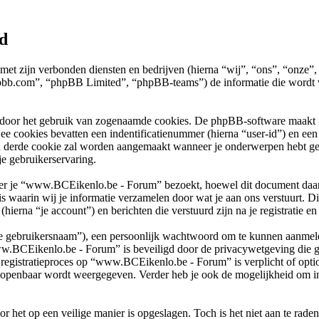
d
 met zijn verbonden diensten en bedrijven (hierna “wij”, “ons”, “onz
bb.com”, “phpBB Limited”, “phpBB-teams”) de informatie die wordt v
 door het gebruik van zogenaamde cookies. De phpBB-software maakt mee
ee cookies bevatten een indentificatienummer (hierna “user-id”) en e
n derde cookie zal worden aangemaakt wanneer je onderwerpen hebt g
e gebruikerservaring.
je “www.BCEikenlo.be - Forum” bezoekt, hoewel dit document daarop n
arin wij je informatie verzamelen door wat je aan ons verstuurt. Dit 
rna “je account”) en berichten die verstuurd zijn na je registratie en
“je gebruikersnaam”), een persoonlijk wachtwoord om te kunnen aanmeld
ww.BCEikenlo.be - Forum” is beveiligd door de privacywetgeving die gel
et registratieproces op “www.BCEikenlo.be - Forum” is verplicht of op
nt openbaar wordt weergegeven. Verder heb je ook de mogelijkheid om in
r het op een veilige manier is opgeslagen. Toch is het niet aan te rade