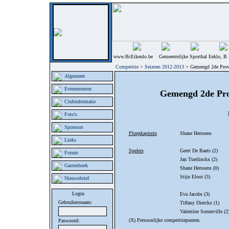
www.BcEikenlo.be Gemeentelijke Sporthal Eeklo, B 
Competitie
>
Seizoen 2012-2013
> Gemengd 2de Provi
Algemeen
Evenementen
Gemengd 2de Pro
Clubinformatie
Foto's
Sponsors
Ploegkapitein
Shane Herssens
Links
Spelers
Geert De Baets (2)
Forum
Jan Tuerlinckx (2)
Gastenboek
Shane Herssens (0)
Stijn Eloot (3)
Nieuwsbrief
Login
Eva Jacobs (3)
Gebruikersnaam:
Tiffany Dierckx (1)
Valentine Sonneville (2
(X) Persoonlijke competitiepunten.
Paswoord: