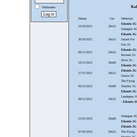
Kal
Onthouden
Datum
Uur
Wedstrijd
Eikenlo 2G
23/10/2012
20u15
Oudegem 4
Eikenlo 2G
30/10/2012
20u15
Smash For
Fun 1G
Eikenlo 2G
06/11/2012
20u15
Beveren 1G
Drive 3G -
19/11/2012
20u00
Eikenlo 2G
Eikenlo 2G
27/11/2012
20u15
Gentse 2G
The Flying
02/12/2012
16u00
Shuttles 1G 
Eikenlo 2G
Landegem 1
09/12/2012
19u15
-
Eikenlo 2
Oudegem 4G
21/01/2013
20u00
Eikenlo 2G
Eikenlo 2G
07/02/2013
20u15
The Flying
Shuttles 1G