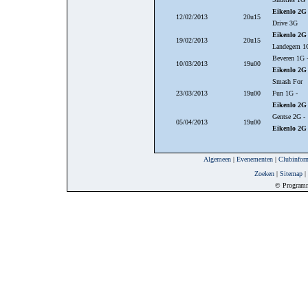
Eikenlo 2G
12/02/2013
20u15
Drive 3G
Eikenlo 2G
19/02/2013
20u15
Landegem 1
Beveren 1G 
10/03/2013
19u00
Eikenlo 2G
Smash For
23/03/2013
19u00
Fun 1G -
Eikenlo 2G
Gentse 2G -
05/04/2013
19u00
Eikenlo 2G
Algemeen
|
Evenementen
|
Clubinfor
Zoeken
|
Sitemap
|
© Program